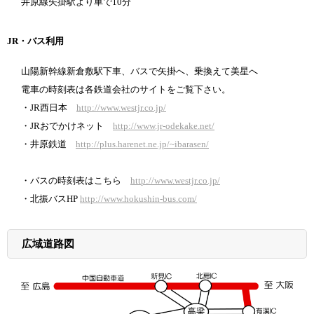
井原線矢掛駅より車で10分
JR・バス利用
山陽新幹線新倉敷駅下車、バスで矢掛へ、乗換えて美星へ
電車の時刻表は各鉄道会社のサイトをご覧下さい。
・JR西日本
http://www.westjr.co.jp/
・JRおでかけネット
http://www.jr-odekake.net/
・井原鉄道
http://plus.harenet.ne.jp/~ibarasen/
・バスの時刻表はこちら
http://www.westjr.co.jp/
・北振バスHP
http://www.hokushin-bus.com/
広域道路図