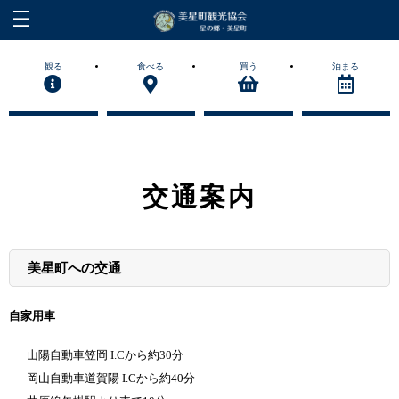
観る
食べる
買う
泊まる
交通案内
美星町への交通
自家用車
山陽自動車笠岡 I.Cから約30分
岡山自動車道賀陽 I.Cから約40分